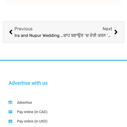
Previous
Next
Ira and Nupur Wedding Card : ਇਸ ਦਿਨ ਦੁਲਹਨ ਬਣੇਗੀ ਆਮਿਰ ਖ਼ਾਨ ਦੀ ਲਾਡਲੀ, ਮੁੰਬਈ ‘ਚ ਹੋਵੇਗੀ ਗ੍ਰੈਂਡ ਵੈਡਿੰਗ
ਚਾਹ ਬਣਾਉਣ ‘ਚ ਦੇਰੀ ਕਰਨ ‘ਤੇ ਪਤੀ ਨੇ ਗੁੱਸੇ ‘ਚ ਆ ਕੇ ਪਤਨੀ ਦਾ ਤਲਵਾਰ ਨਾਲ ਵੱਢ ਕੇ ਕੀਤਾ ਕਤਲ, ਚੀਕ ਸੁਣ ਕੇ ਪਹੁੰਚੇ ਬੱਚੇ ‘ਤੇ ਵੀ ਕੀਤਾ ਹਮਲਾ
Advertise with us
Advertise
Pay online (in CAD)
Pay online (in USD)