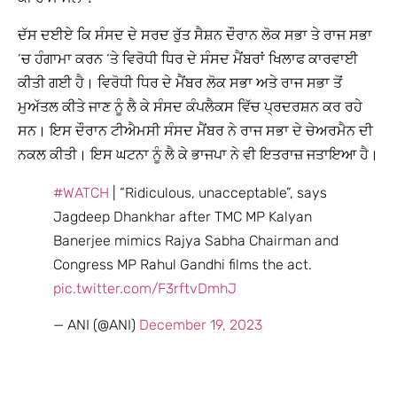
ਦੱਸ ਦਈਏ ਕਿ ਸੰਸਦ ਦੇ ਸਰਦ ਰੁੱਤ ਸੈਸ਼ਨ ਦੌਰਾਨ ਲੋਕ ਸਭਾ ਤੇ ਰਾਜ ਸਭਾ
‘ਚ ਹੰਗਾਮਾ ਕਰਨ ‘ਤੇ ਵਿਰੋਧੀ ਧਿਰ ਦੇ ਸੰਸਦ ਮੈਂਬਰਾਂ ਖਿਲਾਫ ਕਾਰਵਾਈ
ਕੀਤੀ ਗਈ ਹੈ। ਵਿਰੋਧੀ ਧਿਰ ਦੇ ਮੈਂਬਰ ਲੋਕ ਸਭਾ ਅਤੇ ਰਾਜ ਸਭਾ ਤੋਂ
ਮੁਅੱਤਲ ਕੀਤੇ ਜਾਣ ਨੂੰ ਲੈ ਕੇ ਸੰਸਦ ਕੰਪਲੈਕਸ ਵਿੱਚ ਪ੍ਰਦਰਸ਼ਨ ਕਰ ਰਹੇ
ਸਨ। ਇਸ ਦੌਰਾਨ ਟੀਐਮਸੀ ਸੰਸਦ ਮੈਂਬਰ ਨੇ ਰਾਜ ਸਭਾ ਦੇ ਚੇਅਰਮੈਨ ਦੀ
ਨਕਲ ਕੀਤੀ। ਇਸ ਘਟਨਾ ਨੂੰ ਲੈ ਕੇ ਭਾਜਪਾ ਨੇ ਵੀ ਇਤਰਾਜ਼ ਜਤਾਇਆ ਹੈ।
#WATCH
| “Ridiculous, unacceptable”, says
Jagdeep Dhankhar after TMC MP Kalyan
Banerjee mimics Rajya Sabha Chairman and
Congress MP Rahul Gandhi films the act.
pic.twitter.com/F3rftvDmhJ
— ANI (@ANI)
December 19, 2023