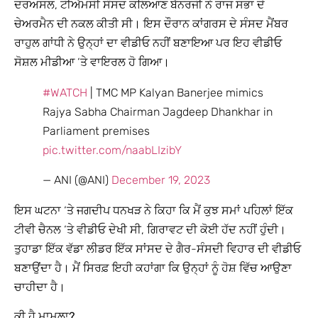
ਦਰਅਸਲ, ਟੀਐਮਸੀ ਸੰਸਦ ਕਲਿਆਣ ਬੈਨਰਜੀ ਨੇ ਰਾਜ ਸਭਾ ਦੇ
ਚੇਅਰਮੈਨ ਦੀ ਨਕਲ ਕੀਤੀ ਸੀ। ਇਸ ਦੌਰਾਨ ਕਾਂਗਰਸ ਦੇ ਸੰਸਦ ਮੈਂਬਰ
ਰਾਹੁਲ ਗਾਂਧੀ ਨੇ ਉਨ੍ਹਾਂ ਦਾ ਵੀਡੀਓ ਨਹੀਂ ਬਣਾਇਆ ਪਰ ਇਹ ਵੀਡੀਓ
ਸੋਸ਼ਲ ਮੀਡੀਆ ‘ਤੇ ਵਾਇਰਲ ਹੋ ਗਿਆ।
#WATCH
| TMC MP Kalyan Banerjee mimics
Rajya Sabha Chairman Jagdeep Dhankhar in
Parliament premises
pic.twitter.com/naabLIzibY
— ANI (@ANI)
December 19, 2023
ਇਸ ਘਟਨਾ ‘ਤੇ ਜਗਦੀਪ ਧਨਖੜ ਨੇ ਕਿਹਾ ਕਿ ਮੈਂ ਕੁਝ ਸਮਾਂ ਪਹਿਲਾਂ ਇੱਕ
ਟੀਵੀ ਚੈਨਲ ‘ਤੇ ਵੀਡੀਓ ਦੇਖੀ ਸੀ, ਗਿਰਾਵਟ ਦੀ ਕੋਈ ਹੱਦ ਨਹੀਂ ਹੁੰਦੀ।
ਤੁਹਾਡਾ ਇੱਕ ਵੱਡਾ ਲੀਡਰ ਇੱਕ ਸਾਂਸਦ ਦੇ ਗੈਰ-ਸੰਸਦੀ ਵਿਹਾਰ ਦੀ ਵੀਡੀਓ
ਬਣਾਉਂਦਾ ਹੈ। ਮੈਂ ਸਿਰਫ਼ ਇਹੀ ਕਹਾਂਗਾ ਕਿ ਉਨ੍ਹਾਂ ਨੂੰ ਹੋਸ਼ ਵਿੱਚ ਆਉਣਾ
ਚਾਹੀਦਾ ਹੈ।
ਕੀ ਹੈ ਮਾਮਲਾ?