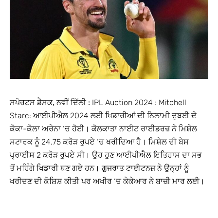
ਸਪੋਰਟਸ ਡੈਸਕ, ਨਵੀਂ ਦਿੱਲੀ :
IPL Auction 2024 : Mitchell
Starc: ਆਈਪੀਐਲ 2024 ਲਈ ਖਿਡਾਰੀਆਂ ਦੀ ਨਿਲਾਮੀ ਦੁਬਈ ਦੇ
ਕੋਕਾ-ਕੋਲਾ ਅਰੇਨਾ ‘ਚ ਹੋਈ। ਕੋਲਕਾਤਾ ਨਾਈਟ ਰਾਈਡਰਜ਼ ਨੇ ਮਿਸ਼ੇਲ
ਸਟਾਰਕ ਨੂੰ 24.75 ਕਰੋੜ ਰੁਪਏ ‘ਚ ਖਰੀਦਿਆ ਹੈ। ਮਿਸ਼ੇਲ ਦੀ ਬੇਸ
ਪ੍ਰਾਈਸ 2 ਕਰੋੜ ਰੁਪਏ ਸੀ। ਉਹ ਹੁਣ ਆਈਪੀਐਲ ਇਤਿਹਾਸ ਦਾ ਸਭ
ਤੋਂ ਮਹਿੰਗੇ ਖਿਡਾਰੀ ਬਣ ਗਏ ਹਨ। ਗੁਜਰਾਤ ਟਾਈਟਨਜ਼ ਨੇ ਉਨ੍ਹਾਂ ਨੂੰ
ਖਰੀਦਣ ਦੀ ਕੋਸ਼ਿਸ਼ ਕੀਤੀ ਪਰ ਅਖੀਰ ‘ਚ ਕੇਕੇਆਰ ਨੇ ਬਾਜ਼ੀ ਮਾਰ ਲਈ।