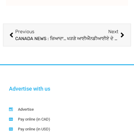
Previous
Next
CANADA NEWS : ਜ਼ਿਆਦਾਤਰ ਕੈਨੇਡੀਅਨਾਂ ਦਾ ਮੰਨਣਾ ਟਰੂਡੋ ਨੂੰ 2024 ‘ਚ ਅਸਤੀਫਾ ਦੇਣਾ ਚਾਹੀਦੈ: Poll Survey
ਖੜਗੇ ਆਈਐੱਨਡੀਆਈਏ ਦੇ ਪੀਐੱਮ ਉਮੀਦਵਾਰ ਵਜੋਂ ਉੱਭਰੇ, ਸੀਟਾਂ ਦੀ ਵੰਡ ’ਤੇ 31 ਤੱਕ ਫ਼ੈਸਲਾ ਕਰੇ ਕਾਂਗਰਸ, ਸੂਬਾਈ ਪੱਧਰ ’ਤੇ ਹੋਣਗੇ ਤਾਲਮੇਲ
Advertise with us
Advertise
Pay online (in CAD)
Pay online (in USD)