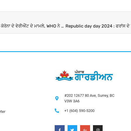
JN.1 Covid Variant: ਦੇਸ਼ ਦੇ ਕਈ ਸੂਬਿਆਂ ‘ਚ ਤੇਜ਼ੀ ਨਾਲ ਵੱਧ ਹਨ ਕੋਰੋਨਾ ਦੇ ਵੇਰੀਐਂਟ ਦੇ ਮਾਮਲੇ, WHO ਨੇ ਕੀਤਾ ਅਲਰਟ
#202 12677 80 Ave, Surrey, BC
V3W 3A6
+1 (604) 590-5200
ter