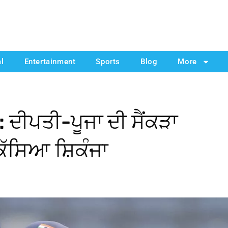
al
Entertainment
Sports
Blog
More
ਦੀਪਤੀ-ਪੂਜਾ ਦੀ ਸੈਂਕੜਾ
 ਕੱਸਿਆ ਸ਼ਿਕੰਜਾ