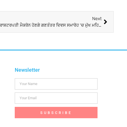
Next
Republic day day 2024 : ਫਰਾਂਸ ਦੇ ਰਾਸ਼ਟਰਪਤੀ ਮੈਕਰੋਨ ਹੋਣਗੇ ਗਣਤੰਤਰ ਦਿਵਸ ਸਮਾਰੋਹ ‘ਚ ਮੁੱਖ ਮਹਿਮਾਨ, ਉਨ੍ਹਾਂ ਨੂੰ ਪਹਿਲਾਂ ਮਿਲਿਆ ਸੀ ਸੱਦਾ
Newsletter
SUBSCRIBE