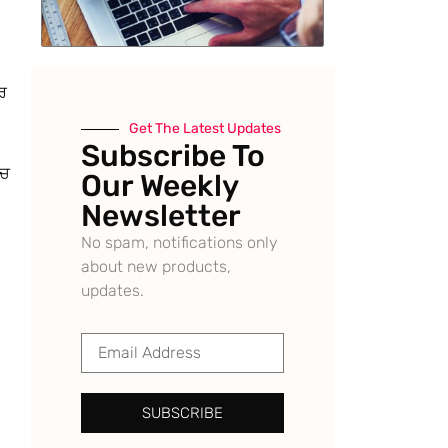
ਾਰ
Get The Latest Updates
Subscribe To
ਿਚ
Our Weekly
Newsletter
No spam, notifications only
about new products,
updates.
SUBSCRIBE