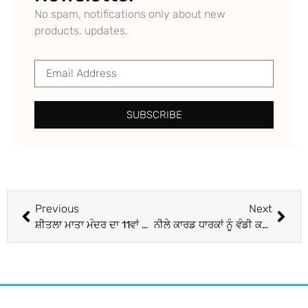
No spam, notifications only about new
products, updates.
SUBSCRIBE
Previous
Next
ਸ਼ੀਤਲਾ ਮਾਤਾ ਮੰਦਰ ਦਾ 11ਵਾਂ ਸਥਾਪਨਾ ਦਿਵਸ ਮਨਾਇਆ
ਨੀਲੇ ਕਾਰਡ ਧਾਰਕਾਂ ਨੂੰ ਵੰਡੀ ਕਣਕ