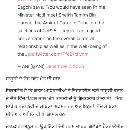
Bagchi says, “You would have seen Prime
Minister Modi meet Sheikh Tamim Bin
Hamad, the Amir of Qatar in Dubai on the
sidelines of CoP28. They’ve had a good
conversation on the overall bilateral
relationship as well as in the well-being of
the…
pic.twitter.com/PfcBKtKvnm
— ANI (@ANI)
December 7, 2023
ਜਾਸੂਸੀ ਦੇ ਦੋਸ਼ ਵਿੱਚ ਮੌਤ ਦੀ ਸਜ਼ਾ
ਜ਼ਿਕਰਯੋਗ ਹੈ ਕਿ ਕਤਰ ਅਧਿਕਾਰੀਆਂ ਨੇ ਇਜਰਾਈਲ ਲਈ ਜਾਸੂਸੀ ਕਰਨ
ਦੇ ਦੋਸ਼ ਵਿੱਚ ਪਿਛਲੇ ਸਾਲ ਅੱਠ ਭਾਰਤੀਆਂ ਨੂੰ ਗ੍ਰਿਫਤਾਰ ਕੀਤਾ ਸੀ। ਇਹ
ਸਾਰੇ ਭਾਰਤੀ ਨੇਵੀ ਦੇ ਸਾਬਕਾ ਅਫ਼ਸਰ ਹਨ ਅਤੇ ਇਨ੍ਹਾਂ ਵਿੱਚ ਸਾਬਕਾ
ਸੀਨੀਅਰ ਅਧਿਕਾਰੀ ਵੀ ਸ਼ਾਮਲ ਹਨ।
ਜਾਣਕਾਰੀ ਅਨੁਸਾਰ, ਉਹ ਇੱਕ ਨਿੱਜੀ ਫਰਮ ਦਾਹਰਾ ਗਲੋਬਲ ਟੈਕਨਾਲੋਜੀਜ਼