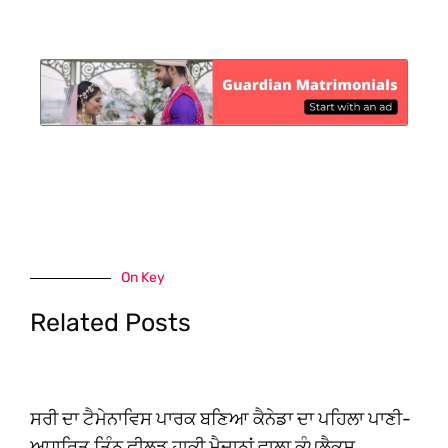
On Key
Related Posts
ਸਰੀ ਦਾ ਟੈਮੇਨਾਵਿਸ ਪਾਰਕ ਬਣਿਆ ਕੈਨੇਡਾ ਦਾ ਪਹਿਲਾ ਪਾਣੀ-
ਅਧਾਰਿਤ ਤਿੰਨ ਫੀਲਡ ਹਾਕੀ ਮੈਦਾਨਾਂ ਵਾਲਾ ਕੰਪਲੈਕਸ