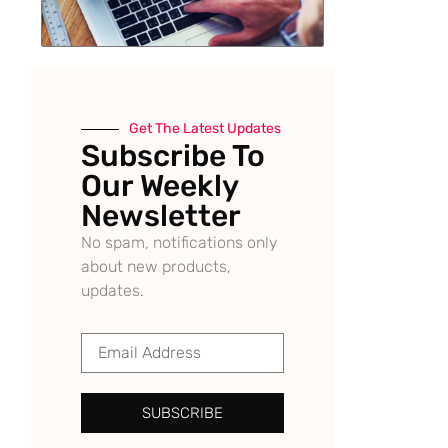
Get The Latest Updates
Subscribe To
Our Weekly
Newsletter
No spam, notifications only
about new products,
updates.
SUBSCRIBE