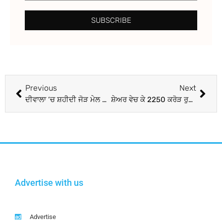
SUBSCRIBE
Previous
Next
ਦੀਵਾਲਾ ‘ਚ ਸ਼ਹੀਦੀ ਜੋੜ ਮੇਲ 24 ਨੂੰ
ਸ਼ੇਅਰ ਵੇਚ ਕੇ 2250 ਕਰੋੜ ਰੁਪਏ ਜੁਟਾਏਗੀ SpiceJet, 4 ਫ਼ੀਸਦੀ ਤੋਂ ਵੱਧ ਟੁੱਟੇ ਸ਼ੇਅਰ
Advertise with us
Advertise