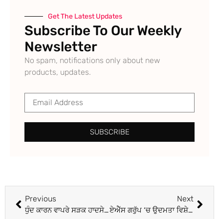
Get The Latest Updates
Subscribe To Our Weekly
Newsletter
No spam, notifications only about new
products, updates.
SUBSCRIBE
Previous
Next
ਧੁੰਦ ਕਾਰਨ ਵਾਪਰੇ ਸੜਕ ਹਾਦਸੇ ‘ਚ ਨੌਜਵਾਨ ਦੀ ਮੌਤ
ਏਐੱਸ ਗਰੁੱਪ ‘ਚ ਉਦਮਤਾ ਵਿਸ਼ੇ ‘ਤੇ ਸੈਮੀਨਾਰ ਕਰਵਾਇਆ