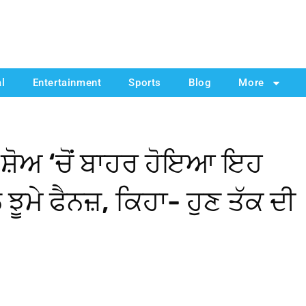
al
Entertainment
Sports
Blog
More
ਸ਼ੋਅ ‘ਚੋਂ ਬਾਹਰ ਹੋਇਆ ਇਹ
ਾਲ ਝੂਮੇ ਫੈਨਜ਼, ਕਿਹਾ- ਹੁਣ ਤੱਕ ਦੀ