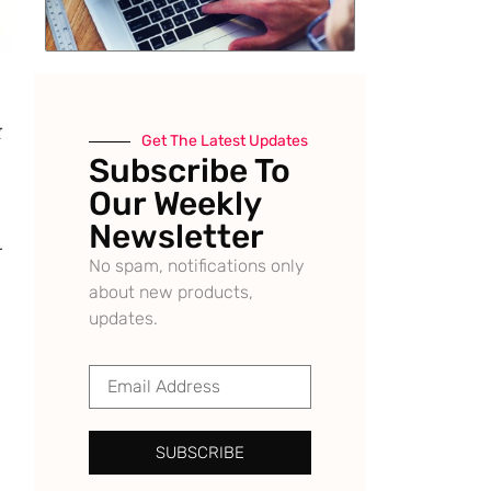
ਕ
Get The Latest Updates
Subscribe To
Our Weekly
Newsletter
ੋ
No spam, notifications only
about new products,
updates.
SUBSCRIBE