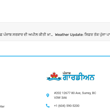
ਸੁਖਬੀਰ ਬਾਦਲ ਨੂੰ ਮਿਲੀ ਵੱਡੀ ਰਾਹਤ, ਸੁਪਰੀਮ ਕੋਰਟ ਨੇ ਬਾਦਲ ਖ਼ਿਲਾਫ਼ ਪੰਜਾਬ ਸਰਕਾਰ ਦੀ ਅਪੀਲ ਕੀਤੀ ਖ਼ਾਰਜ
#202 12677 80 Ave, Surrey, BC
V3W 3A6
+1 (604) 590-5200
ter