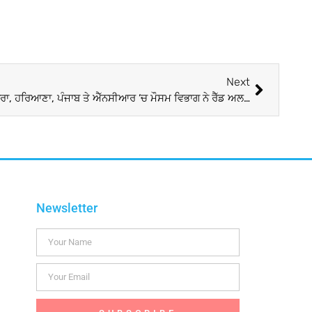
Next
Weather Update: ਸਿਫ਼ਰ ਤੱਕ ਪੁੱਜਾ ਪਾਰਾ, ਹਰਿਆਣਾ, ਪੰਜਾਬ ਤੇ ਐੱਨਸੀਆਰ ’ਚ ਮੌਸਮ ਵਿਭਾਗ ਨੇ ਰੈੱਡ ਅਲਰਟ ਕੀਤਾ ਜਾਰੀ
Newsletter