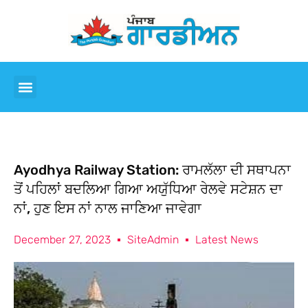
Ayodhya Railway Station: ਰਾਮਲੱਲਾ ਦੀ ਸਥਾਪਨਾ
ਤੋਂ ਪਹਿਲਾਂ ਬਦਲਿਆ ਗਿਆ ਅਯੁੱਧਿਆ ਰੇਲਵੇ ਸਟੇਸ਼ਨ ਦਾ
ਨਾਂ, ਹੁਣ ਇਸ ਨਾਂ ਨਾਲ ਜਾਣਿਆ ਜਾਵੇਗਾ
December 27, 2023
SiteAdmin
Latest News