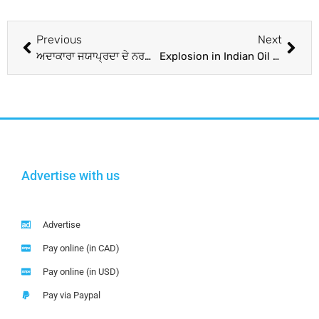
Previous
Next
ਅਦਾਕਾਰਾ ਜਯਾਪ੍ਰਦਾ ਦੇ ਨਰਸਿੰਗ ਕਾਲਜ ‘ਤੇ ਛਾਪਾ, ਦਿੱਲੀ ਅਤੇ ਮੁੰਬਈ ‘ਚ ਵੀ ਭਾਲ ਰਹੀ ਪੁਲਿਸ; ਅਦਾਲਤ ਨੇ ਦਿੱਤੇ ਹਨ ਇਹ ਆਦੇਸ਼
Explosion in Indian Oil Plant : ਚੇਨਈ ‘ਚ ਇੰਡੀਅਨ ਆਇਲ ਪਲਾਂਟ ‘ਚ ਧਮਾਕਾ, ਹਾਦਸੇ ‘ਚ ਇਕ ਮੁਲਾਜ਼ਮ ਦੀ ਮੌਤ; ਇਕ ਜ਼ਖ਼ਮੀ
Advertise with us
Advertise
Pay online (in CAD)
Pay online (in USD)
Pay via Paypal