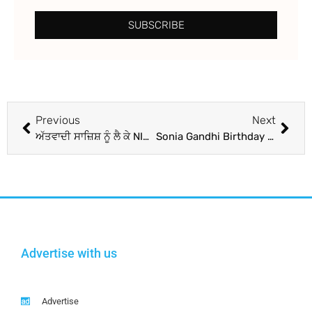
SUBSCRIBE
Previous
Next
ਅੱਤਵਾਦੀ ਸਾਜ਼ਿਸ਼ ਨੂੰ ਲੈ ਕੇ NIA ਦੀ ਕਾਰਵਾਈ, ਮਹਾਰਾਸ਼ਟਰ-ਕਰਨਾਟਕ ‘ਚ 44 ਟਿਕਾਣਿਆਂ ‘ਤੇ ਛਾਪੇਮਾਰੀ; 13 ਮੁਲਜ਼ਮ ਗ੍ਰਿਫ਼ਤਾਰ
Sonia Gandhi Birthday : ਸੋਨੀਆ ਗਾਂਧੀ ਨੂੰ ਜਨਮਦਿਨ ‘ਤੇ PM ਮੋਦੀ ਨੇ ਦਿੱਤੀ ਵਧਾਈ, ਲਿਖੀ ਇਹ ਪੋਸਟ
Advertise with us
Advertise