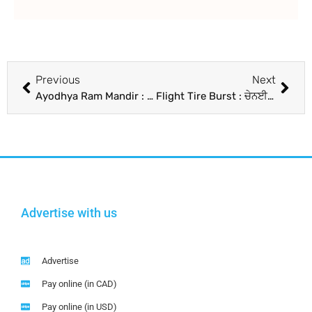
Previous
Next
Ayodhya Ram Mandir : ਪ੍ਰਾਣ ਪ੍ਰਤਿਸ਼ਠਾ ਤੋਂ ਪਹਿਲਾਂ ਰਾਮ ਮੰਦਿਰ ਦੇ ਪਾਵਨ ਅਸਥਾਨ ‘ਤੇ ਲਿਆਂਦੀ ਗਈ ਰਾਮਲਲਾ ਦੀ ਮੂਰਤੀ, ਅੱਜ ਹੋਵੇਗੀ ਸਥਾਪਿਤ
Flight Tire Burst : ਚੇਨਈ ਤੋਂ ਮਲੇਸ਼ੀਆ ਜਾ ਰਹੇ ਵਾਲ-ਵਾਲ ਬਚੇ 130 ਯਾਤਰੀ, ਰਨਵੇ ‘ਤੇ ਜਹਾਜ਼ ਦਾ ਫਟਿਆ ਟਾਇਰ
Advertise with us
Advertise
Pay online (in CAD)
Pay online (in USD)