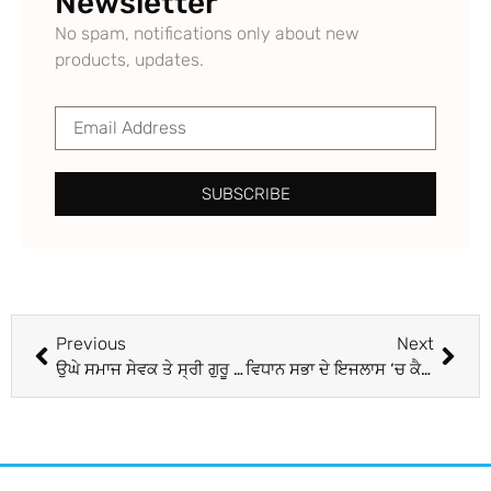
Newsletter
No spam, notifications only about new
products, updates.
SUBSCRIBE
Previous
Next
ਉਘੇ ਸਮਾਜ ਸੇਵਕ ਤੇ ਸ੍ਰੀ ਗੁਰੂ ਰਵਿਦਾਸ ਸਪੋਰਟਸ ਐਂਡ ਵੈਲਫੇਅਰ ਕਲੱਬ ਘੁੰਮਣਾਂ ਦੇ ਪ੍ਰਧਾਨ ਪਾਲ ਸਿੰਘ ਮੇਹਲੀਆਣਾ ਦਾ ਵੈਨਕੂਵਰ ‘ਚ ਸਨਮਾਨ
ਵਿਧਾਨ ਸਭਾ ਦੇ ਇਜਲਾਸ ‘ਚ ਕੈਪਟਨ ਅਮਰਿੰਦਰ ਸਿੰਘ ਦੇ ਨਾਲ ਅਕਾਲੀਆਂ ਵਲੋਂ ਮੈਦਾਨ ਛੱਡਣ ਤੋਂ ਬਾਅਦ ਬੇਅਦਬੀ ਕਾਂਡ ਦੀ ਜਾਂਚ ਹਵਾ ‘ਚ