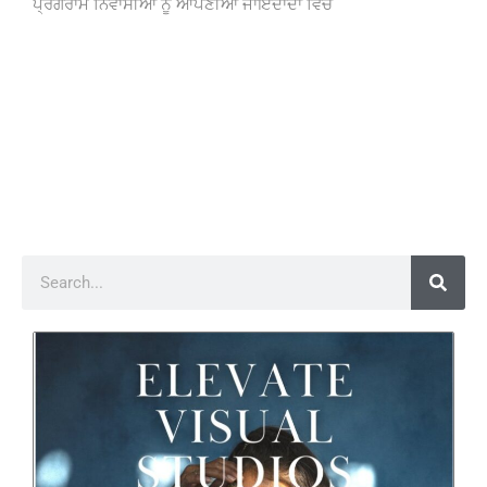
ਪ੍ਰੋਗਰਾਮ ਨਿਵਾਸੀਆਂ ਨੂੰ ਆਪਣੀਆਂ ਜਾਇਦਾਦਾਂ ਵਿੱਚ