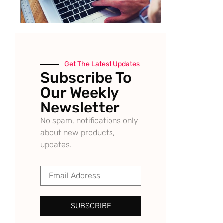
Get The Latest Updates
Subscribe To
Our Weekly
Newsletter
No spam, notifications only
about new products,
updates.
SUBSCRIBE