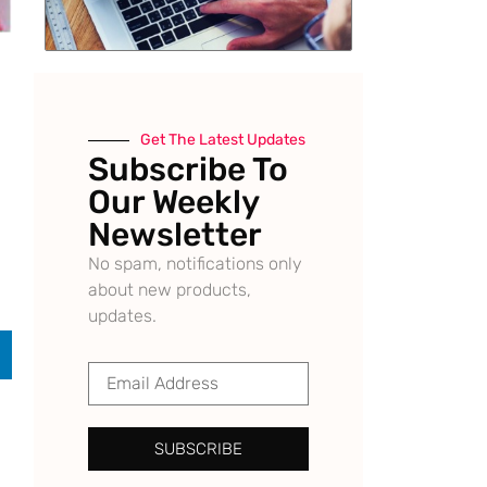
Get The Latest Updates
Subscribe To
Our Weekly
Newsletter
No spam, notifications only
about new products,
updates.
SUBSCRIBE