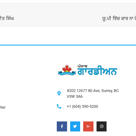
ੀਤ ਸਿੰਘ
ਯੂ.ਪੀ ਵਿੱਚ ਕਾਰ ਨਾ 
#202 12677 80 Ave, Surrey, BC
V3W 3A6
+1 (604) 590-5200
ter