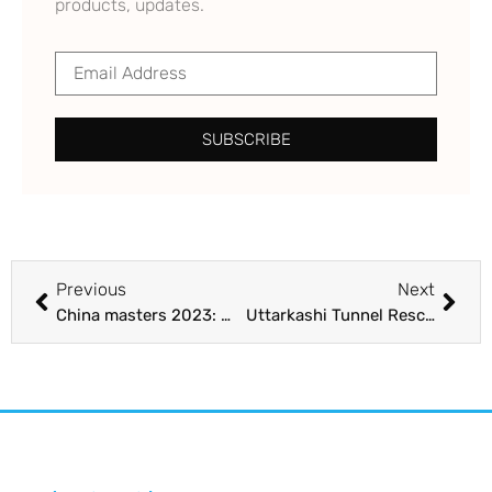
products, updates.
SUBSCRIBE
Previous
Next
China masters 2023: ਸਾਤਵਿਕ ਤੇ ਚਿਰਾਗ ਦੀ ਜੋੜੀ ਚੀਨ ਮਾਸਟਰਜ਼ ਦੇ ਸੈਮੀਫਾਈਨਲ ’ਚ ਪੁੱਜੀ
Uttarkashi Tunnel Rescue : ਸੁਰੰਗ ‘ਚ ਫਸੇ ਮਜ਼ਦੂਰਾਂ ਦਾ ਇਸ ਤਰ੍ਹਾਂ ਹੋਵੇਗਾ ਰੈਸਕਿਊ, ਸਾਹਮਣੇ ਆਈ ਵੀਡੀਓ