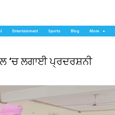
al
Entertainment
Sports
Blog
More
ਕੂਲ ‘ਚ ਲਗਾਈ ਪ੍ਰਦਰਸ਼ਨੀ