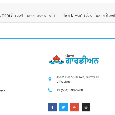
IND vs AUS 4th T20 Pitch Report : ਰਾਏਪੁਰ ਆਪਣੇ ਪਹਿਲੇ T20I ਮੈਚ ਲਈ ਤਿਆਰ, ਜਾਣੋ ਕੀ ਕਹਿੰਦੀ ਪਿੱਚ ਰਿਪੋਰਟ
‘ਫਿਰ ਮਿਲਾਂਗੇ’ ਤੋਂ ਲੈ ਕੇ ‘ਪਿਆਰ ਮੈਂ ਕ
#202 12677 80 Ave, Surrey, BC
V3W 3A6
+1 (604) 590-5200
ter