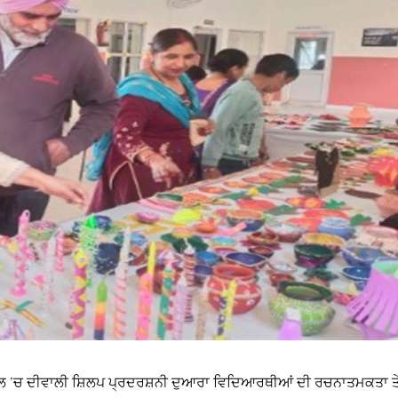
 ਸਕੂਲ ‘ਚ ਦੀਵਾਲੀ ਸ਼ਿਲਪ ਪ੍ਰਦਰਸ਼ਨੀ ਦੁਆਰਾ ਵਿਦਿਆਰਥੀਆਂ ਦੀ ਰਚਨਾਤਮਕਤਾ ਤ