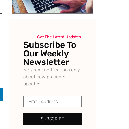
ਂ
Get The Latest Updates
Subscribe To
Our Weekly
Newsletter
No spam, notifications only
about new products,
updates.
SUBSCRIBE