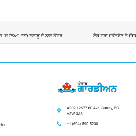
Indian Fishermen : ਸ੍ਰੀਲੰਕਾ ਨੇ ਛੇ ਭਾਰਤੀ ਮਛੇਰਿਆਂ ਨੂੰ ਹਿਰਾਸਤ ‘ਚ ਲਿਆ, ਤਾਮਿਲਨਾਡੂ ਦੇ ਨਾਲ ਕੇਂਦਰ ਸਰਕਾਰ ਲਈ ਵੀ ਬਣਿਆਂ ਚਿੰਤਾ ਦਾ ਵਿਸ਼ਾ
ਲੋਕ ਸਭਾ ਸਕੱਤਰੇਤ ਨੇ ਸੰਸ
#202 12677 80 Ave, Surrey, BC
V3W 3A6
+1 (604) 590-5200
ter