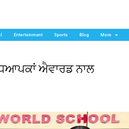
al
Entertainment
Sports
Blog
More
ਧਿਆਪਕਾਂ ਐਵਾਰਡ ਨਾਲ