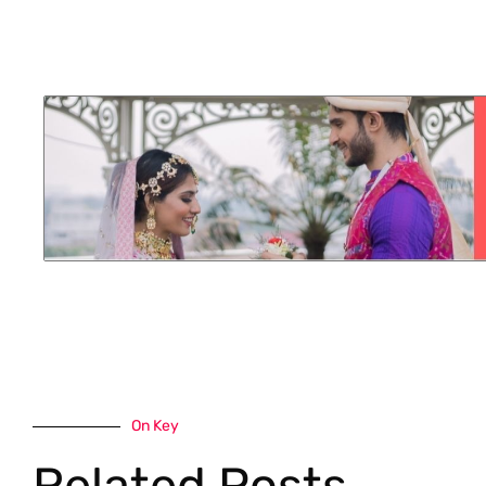
On Key
Related Posts