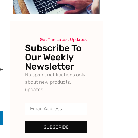
Get The Latest Updates
Subscribe To
Our Weekly
Newsletter
ੋਈ
No spam, notifications only
about new products,
updates.
SUBSCRIBE