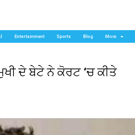
al
Entertainment
Sports
Blog
More
ੁਖੀ ਦੇ ਬੇਟੇ ਨੇ ਕੋਰਟ ‘ਚ ਕੀਤੇ