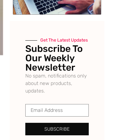
Get The Latest Updates
Subscribe To
Our Weekly
Newsletter
No spam, notifications only
about new products,
updates.
SUBSCRIBE