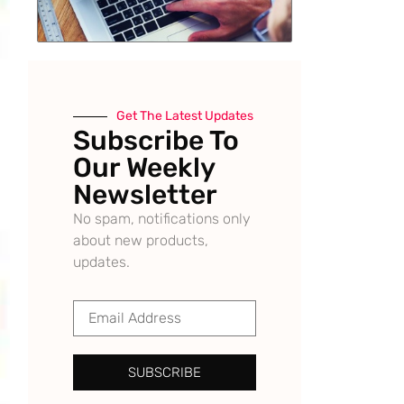
Get The Latest Updates
Subscribe To
Our Weekly
Newsletter
No spam, notifications only
about new products,
updates.
SUBSCRIBE