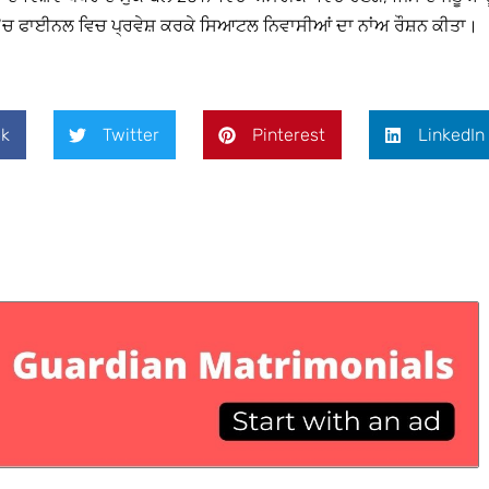
ਦੌਰ ‘ਚ ਫਾਈਨਲ ਵਿਚ ਪ੍ਰਵੇਸ਼ ਕਰਕੇ ਸਿਆਟਲ ਨਿਵਾਸੀਆਂ ਦਾ ਨਾਂਅ ਰੌਸ਼ਨ ਕੀਤਾ।
k
Twitter
Pinterest
LinkedIn