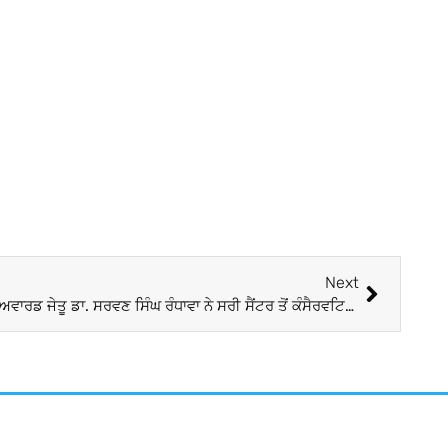
Next
ਡਾਇਵਰਸਿਟੀ ਅਤੇ ਕਮਿਉਨਿਟੀ ਬਿਲਡਰ ਅਵਾਰਡ ਜੇਤੂ ਡਾ. ਸਰਵਣ ਸਿੰਘ ਰੰਧਾਵਾ ਨੇ ਸਰੀ ਸੈਂਟਰ ਤੋਂ ਕੰਸੈਰਵਟਿਵ ਨੌਮੀਨੇਸ਼ਨ ਲੜਨ ਦਾ ਐਲਾਨ ਕੀਤਾ