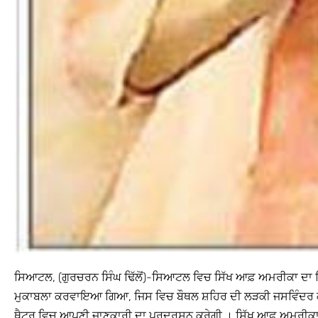
ਸਿਆਟਲ, (ਗੁਰਚਰਨ ਸਿੰਘ ਢਿੱਲੋਂ)-ਸਿਆਟਲ ਵਿਚ ਸਿੱਖ ਆਫ਼ ਅਮਰੀਕਾ ਦਾ ਸ
ਮੁਕਾਬਲਾ ਕਰਵਾਇਆ ਗਿਆ, ਜਿਸ ਵਿਚ ਬੌਥਲ ਸ਼ਹਿਰ ਦੀ ਲੜਕੀ ਜਸਵਿੰਦਰ ਕੌਰ 
ਥੈਟਰ ਵਿਚ ਆਪਣੀ ਜਾਣਕਾਰੀ ਦਾ ਪ੍ਰਦਰਸ਼ਨ ਕਰੇਗੀ । ਸਿੱਖ ਆਫ਼ ਅਮਰੀਕਾ ਦੇ ਵ