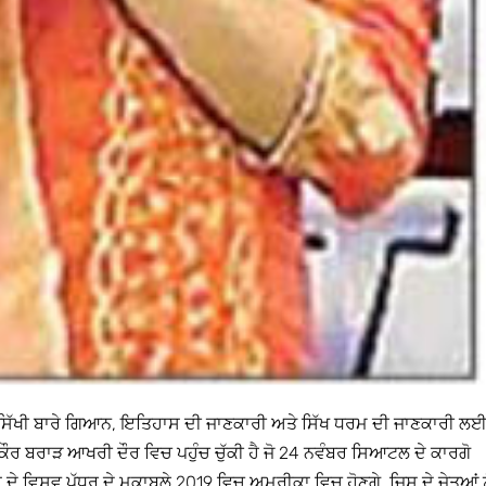
ਿੱਖੀ ਬਾਰੇ ਗਿਆਨ, ਇਤਿਹਾਸ ਦੀ ਜਾਣਕਾਰੀ ਅਤੇ ਸਿੱਖ ਧਰਮ ਦੀ ਜਾਣਕਾਰੀ ਲ
ਬਰਾੜ ਆਖਰੀ ਦੌਰ ਵਿਚ ਪਹੁੰਚ ਚੁੱਕੀ ਹੈ ਜੋ 24 ਨਵੰਬਰ ਸਿਆਟਲ ਦੇ ਕਾਰਗੋ
ਿਸ਼ਵ ਪੱਧਰ ਦੇ ਮੁਕਾਬਲੇ 2019 ਵਿਚ ਅਮਰੀਕਾ ਵਿਚ ਹੋਣਗੇ, ਜਿਸ ਦੇ ਜੇਤੂਆਂ ਨੂ