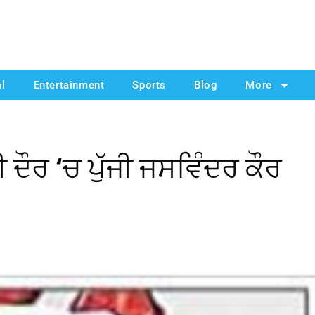
al
Entertainment
Sports
Blog
More
ੌਰ ‘ਚ ਪੁੱਜੀ ਜਸਵਿੰਦਰ ਕੌਰ