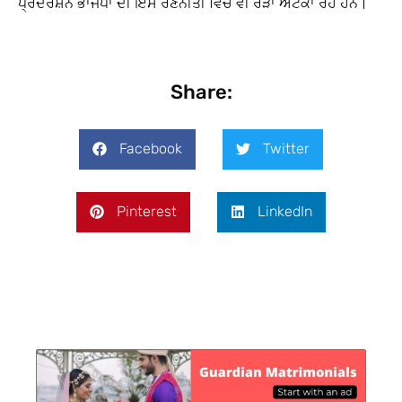
ਪ੍ਰਦਰਸ਼ਨ ਭਾਜਪਾ ਦੀ ਇਸ ਰਣਨੀਤੀ ਵਿਚ ਵੀ ਰੋੜਾ ਅਟਕਾ ਰਹੇ ਹਨ।
Share:
Facebook
Twitter
Pinterest
LinkedIn