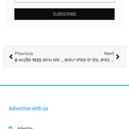
SUBSCRIBE
Previous
Next
8 ਅਪ੍ਰੈਲ 1925 ਬਨਾਮ ਅੱਜ ਦਾ ਦਿਨ…
ਭਾਜਪਾ ਸਾਂਸਦ ਦਾ ਦੋਸ਼, ਭਾਰਤ ਬੰਦ ਤੋਂ ਬਾਅਦ ਦਲਿਤਾਂ ‘ਤੇ ਹੋ ਰਹੇ ਹਨ ਅੱਤਿਆਚਾਰ
Advertise with us
Advertise