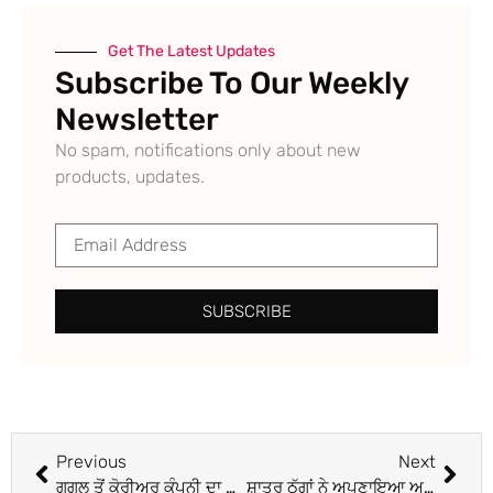
Get The Latest Updates
Subscribe To Our Weekly
Newsletter
No spam, notifications only about new
products, updates.
SUBSCRIBE
Previous
Next
ਗੂਗਲ ਤੋਂ ਕੋਰੀਅਰ ਕੰਪਨੀ ਦਾ ਮੋਬਾਈਲ ਫੋਨ ਸਰਚ ਕਰਨਾ ਪਿਆ ਮਹਿੰਗਾ, ਸ਼ਾਤਰ ਠੱਗ ਨੇ ਖਾਤਾ ਕਰਵਾਇਆ ਖਾਲੀ, ਮੁਕੱਦਮਾ ਦਰਜ
ਸ਼ਾਤਰ ਠੱਗਾਂ ਨੇ ਅਪਣਾਇਆ ਅਪਰਾਧ ਦਾ ਨਵਾਂ ਤਰੀਕਾ, ਬਿਨਾਂ ਓਟੀਪੀ ਹਾਸਲ ਕੀਤੇ ਵਿਅਕਤੀ ਦੇ ਖਾਤੇ ‘ਚੋਂ ਕਢਵਾਈ ਇਕ ਲੱਖ ਰੁਪਏ ਦੀ ਨਕਦੀ