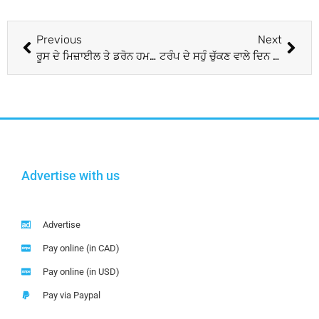
Previous
Next
ਰੂਸ ਦੇ ਮਿਜ਼ਾਈਲ ਤੇ ਡਰੋਨ ਹਮਲਿਆਂ ’ਚ ਯੂਕਰੇਨ ਦਾ ਸਭ ਤੋਂ ਵੱਡਾ ਊਰਜਾ ਪਲਾਂਟ ਤਬਾਹ
ਟਰੰਪ ਦੇ ਸਹੁੰ ਚੁੱਕਣ ਵਾਲੇ ਦਿਨ ਹੀ ਜਵਾਬੀ ਕਾਰਵਾਈ ਕਰੇਗਾ ਕੈਨੇਡਾ
Advertise with us
Advertise
Pay online (in CAD)
Pay online (in USD)
Pay via Paypal