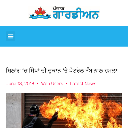
ਸ਼ਿਲਾਂਗ ‘ਚ ਸਿੱਖਾਂ ਦੀ ਦੁਕਾਨ ‘ਤੇ ਪੈਟਰੋਲ ਬੰਬ ਨਾਲ ਹਮਲਾ
June 18, 2018
Web Users
Latest News