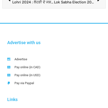
Lohri 2024 : ਲੋਹੜੀ ਦੇ ਜਸ਼ਨ ‘ਚ ਡੁੱਬਿਆ ਬਾਲੀਵੁੱਡ, Amitabh Bachchan ਸਮੇਤ ਇਨ੍ਹਾਂ ਹਸਤੀਆਂ ਨੇ ਦਿੱਤੀਆਂ ਸ਼ੁੱਭਕਾਮਨਾਵਾਂ
Lok Sabha Election 2024 : I.N.D.I.A. ਮੀਟਿੰਗ ‘ਚ ਸ਼ਾਮਲ ਹੋਣਗੇ ਅਰਵਿੰਦ ਕੇਜਰੀਵਾਲ, ਸੀਟ ਵੰਡ ‘ਤੇ ਹੋ ਸਕਦੀ ਹੈ ਡੀਲ; ਇਹ ਮੰਗ ਵੀ ਰੱਖਣਗੇ ਮੁੱਖ ਮੰਤਰੀ !
Advertise with us
Advertise
Pay online (in CAD)
Pay online (in USD)
Pay via Paypal
Links