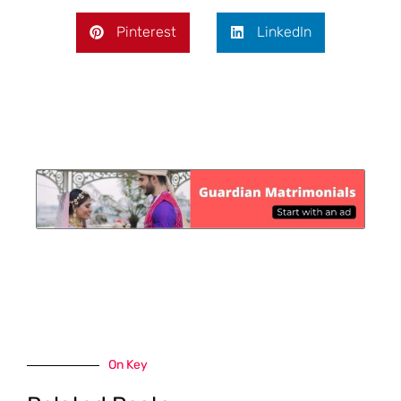
Pinterest
LinkedIn
On Key