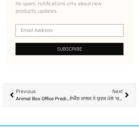
No spam, notifications only about new
products, updates.
SUBSCRIBE
Previous
Next
Animal Box Office Prediction: ਕੀ ‘ਗਦਰ 2’ ਨੂੰ ਪਿੱਛੇ ਛੱਡ ਚੁੱਕੀ ‘ਜਵਾਨ’ ਦਾ ਰਿਕਾਰਡ ਤੋੜ ਸਕੇਗੀ ਐਨੀਮਲ? ਪਹਿਲੇ ਦਿਨ ਇੰਨੀ ਕਮਾਈ ਹੋਣ ਦੀ ਉਮੀਦ
ਏਐੱਸ ਕਾਲਜ ਨੇ ਯੁਵਕ ਮੇਲੇ ‘ਚ ਹਾਸਲ ਕੀਤਾ ਤੀਜਾ ਸਥਾਨ