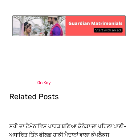
On Key
Related Posts
ਸਰੀ ਦਾ ਟੈਮੇਨਾਵਿਸ ਪਾਰਕ ਬਣਿਆ ਕੈਨੇਡਾ ਦਾ ਪਹਿਲਾ ਪਾਣੀ-
ਅਧਾਰਿਤ ਤਿੰਨ ਫੀਲਡ ਹਾਕੀ ਮੈਦਾਨਾਂ ਵਾਲਾ ਕੰਪਲੈਕਸ