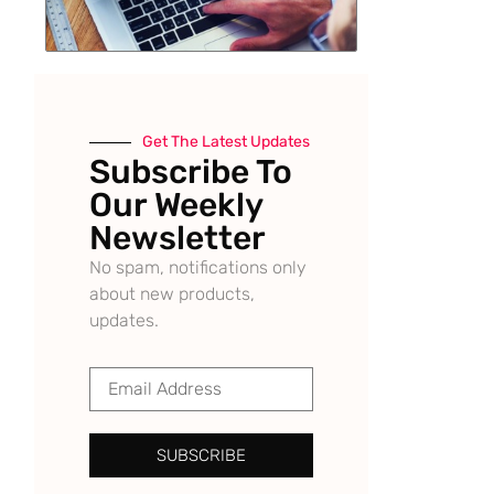
Get The Latest Updates
Subscribe To
Our Weekly
Newsletter
No spam, notifications only
about new products,
updates.
SUBSCRIBE