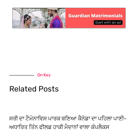
On Key
Related Posts
ਸਰੀ ਦਾ ਟੈਮੇਨਾਵਿਸ ਪਾਰਕ ਬਣਿਆ ਕੈਨੇਡਾ ਦਾ ਪਹਿਲਾ ਪਾਣੀ-
ਅਧਾਰਿਤ ਤਿੰਨ ਫੀਲਡ ਹਾਕੀ ਮੈਦਾਨਾਂ ਵਾਲਾ ਕੰਪਲੈਕਸ