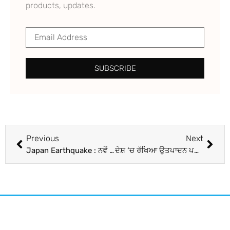
products, updates.
SUBSCRIBE
Previous
Next
Japan Earthquake : ਨਵੇਂ ਸਾਲ ਦੀਆਂ ਖੁਸ਼ੀਆਂ ‘ਤੇ ਲੱਗਾ ‘ਗ੍ਰਹਿਣ’, ਭੂਚਾਲ ਤੋਂ ਬਾਅਦ ਸਮੁੰਦਰੀ ਲਹਿਰਾਂ ‘ਚ ਉਛਾਲ; ਸੁਨਾਮੀ ਦਾ ਅਲਰਟ ਜਾਰੀ
ਦੇਸ਼ ‘ਚ ਰੱਖਿਆ ਉਤਪਾਦਨ ਪਹਿਲੀ ਵਾਰ 1 ਲੱਖ ਕਰੋੜ ਰੁਪਏ ਤੋਂ ਪਾਰ, ਰਾਜਨਾਥ ਸਿੰਘ ਨੇ ਘਰੇਲੂ ਰੱਖਿਆ ਉਤਪਾਦਨ ਦਾ ਦਿੱਤਾ ਵੇਰਵਾ