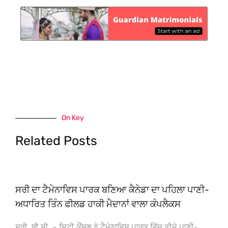
On Key
Related Posts
ਸਰੀ ਦਾ ਟੈਮੇਨਾਵਿਸ ਪਾਰਕ ਬਣਿਆ ਕੈਨੇਡਾ ਦਾ ਪਹਿਲਾ ਪਾਣੀ-
ਅਧਾਰਿਤ ਤਿੰਨ ਫੀਲਡ ਹਾਕੀ ਮੈਦਾਨਾਂ ਵਾਲਾ ਕੰਪਲੈਕਸ
ਸਰੀ, ਬੀ.ਸੀ. – ਸਿਟੀ ਕੌਂਸਲ ਨੇ ਟੈਮੇਨਾਵਿਸ ਪਾਰਕ ਵਿੱਚ ਤੀਜੇ ਪਾਣੀ-