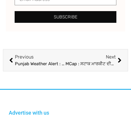
SUBSCRIBE
Previous
Next
Punjab Weather Alert : ਅਗਲੇ ਇਕ ਹਫ਼ਤੇ ਤਕ ਪੈਣਗੇ ਕੋਹਰਾ ਤੇ ਧੁੰਦ ! ਪੜ੍ਹੋ ਮੌਸਮ ਵਿਭਾਗ ਵੱਲੋਂ ਜਾਰੀ ਤਾਜ਼ਾ ਅਪਡੇਟ
MCap : ਸਟਾਕ ਮਾਰਕੀਟ ਦੀਆਂ 10 ਸਭ ਤੋਂ ਕੀਮਤੀ ਕੰਪਨੀਆਂ ’ਚੋਂ 7 ਦਾ ਵਧਿਆ ਐੱਮਕੈਪ, HDFC ਬੈਂਕ ਨੂੰ ਹੋਇਆ ਸਭ ਤੋਂ ਵੱਧ ਮੁਨਾਫ਼ਾ
Advertise with us