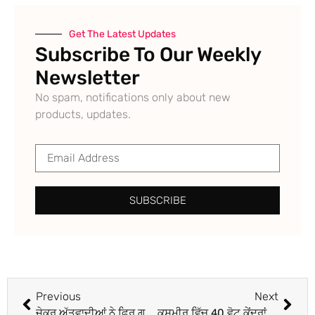
Get The Latest Updates
Subscribe To Our Weekly
Newsletter
No spam, notifications only about new
products, updates.
SUBSCRIBE
Previous
Next
ਜੇਕਰ ਅੱਤਵਾਦੀਆਂ ਨੇ ਫਿਰ ਗਲਤੀ ਕੀਤੀ ਤਾਂ ਉਨ੍ਹਾਂ ਦੇ ਪਰਖੱਚੇ ਉਡਾਏ ਜਾਣਗੇ : ਅਮਿਤ ਸ਼ਾਹ
ਕਸ਼ਮੀਰ ਵਿੱਚ 40 ਵੋਟ ਕੇਂਦਰਾਂ ਉੱਤੇ ਇੱਕ ਵੀ ਵੋਟ ਨਹੀਂ ਪਈ