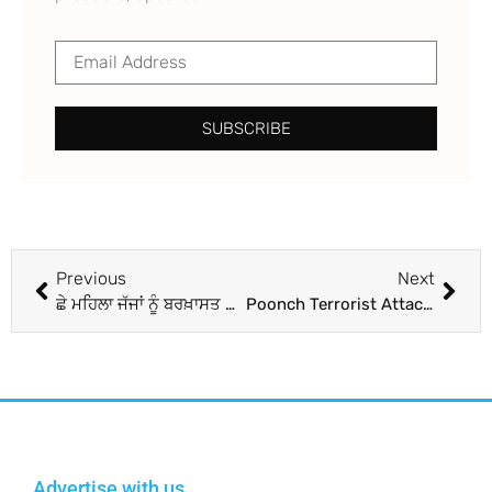
SUBSCRIBE
Previous
Next
ਛੇ ਮਹਿਲਾ ਜੱਜਾਂ ਨੂੰ ਬਰਖ਼ਾਸਤ ਕਰਨ ਦਾ ਸੁਪਰੀਮ ਕੋਰਟ ਨੇ ਲਿਆ ਨੋਟਿਸ, ਜਾਣੋ ਪੂਰਾ ਮਾਮਲਾ
Poonch Terrorist Attack: ਅੱਤਵਾਦੀਆਂ ਨੇ ਪੁੰਛ ‘ਚ ਫੌਜ ਦੇ ਵਾਹਨਾਂ ‘ਤੇ ਕੀਤਾ ਹਮਲਾ, ਜਵਾਨਾਂ ਨੇ ਦਿੱਤਾ ਗੋਲੀਬਾਰੀ ਦਾ ਮੂੰਹਤੋੜ ਜਵਾਬ
Advertise with us