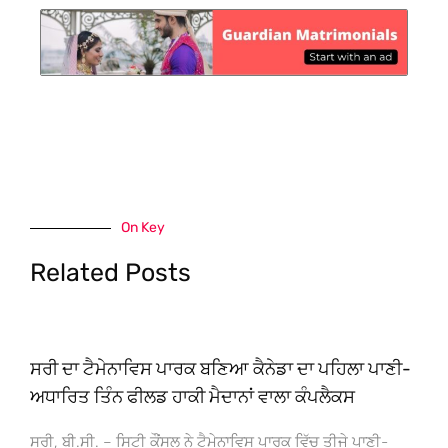
On Key
Related Posts
ਸਰੀ ਦਾ ਟੈਮੇਨਾਵਿਸ ਪਾਰਕ ਬਣਿਆ ਕੈਨੇਡਾ ਦਾ ਪਹਿਲਾ ਪਾਣੀ-
ਅਧਾਰਿਤ ਤਿੰਨ ਫੀਲਡ ਹਾਕੀ ਮੈਦਾਨਾਂ ਵਾਲਾ ਕੰਪਲੈਕਸ
ਸਰੀ, ਬੀ.ਸੀ. – ਸਿਟੀ ਕੌਂਸਲ ਨੇ ਟੈਮੇਨਾਵਿਸ ਪਾਰਕ ਵਿੱਚ ਤੀਜੇ ਪਾਣੀ-