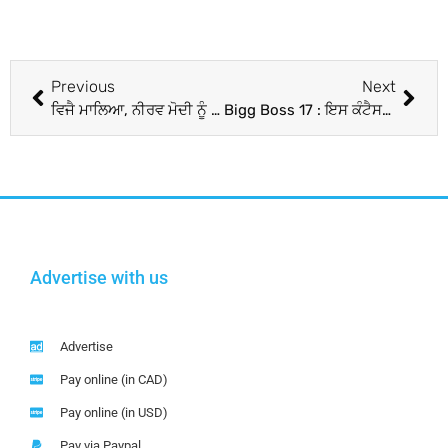
Previous
Next
ਵਿਜੈ ਮਾਲਿਆ, ਨੀਰਵ ਮੋਦੀ ਨੂੰ ਜਲਦ ਭਾਰਤ ਲਿਆਉਣ ਦੀ ਕੋਸ਼ਿਸ਼, ਬ੍ਰਿਟੇਨ ਰਵਾਨਾ ਹੋਵੇਗੀ CBI-ED ਤੇ NIA ਦੀ ਟੀਮ
Bigg Boss 17 : ਇਸ ਕੰਟੈਸਟੈਂਟ ਦੇ ਹੱਥ ’ਚ ਟਰਾਫੀ ਦੇਖਣਾ ਚਾਹੁੰਦੀ ਹੈ Mrunal Thakur, ਫਾਈਨਲ ਤੋਂ ਪਹਿਲਾਂ ਦੱਸਿਆ ‘ਸਭ ਤੋਂ ਮਜ਼ਬੂਤ’
Advertise with us
Advertise
Pay online (in CAD)
Pay online (in USD)
Pay via Paypal