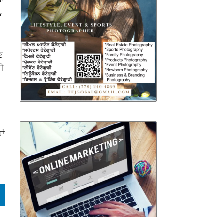
’
ਆ
ਣ
ਰੀ
ਾਂ