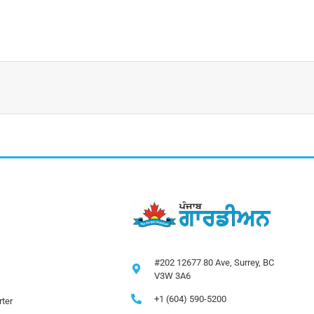
#202 12677 80 Ave, Surrey, BC
V3W 3A6
+1 (604) 590-5200
ter