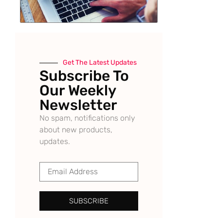
Get The Latest Updates
Subscribe To
Our Weekly
Newsletter
No spam, notifications only
about new products,
updates.
SUBSCRIBE