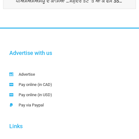
ਪੀਐੱਸਐੱਮਐੱਸਯੂ ਦੇ ਕਾਮਿਆਂ ਦੀ ਹੜਤਾਲ 8ਵੇਂ ਦਿਨ ਵੀ ਜਾਰੀ
ਸਮੁੰਦਰ ਤੱਟ ’ਤੇ ਆ ਕੇ ਫਸੇ 35 ਫੁੱਟ ਲੰਮੇ ਵ੍ਹੇਲ ਦੇ ਬੱਚੇ ਨੂੰ 40 ਘੰਟਿਆਂ ਪਿੱਛੋਂ ਸਮੁੰਦਰ ’ਚ ਛੱਡਿਆ
Advertise with us
Advertise
Pay online (in CAD)
Pay online (in USD)
Pay via Paypal
Links