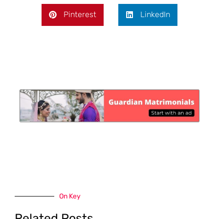
Pinterest
LinkedIn
On Key
Related Posts