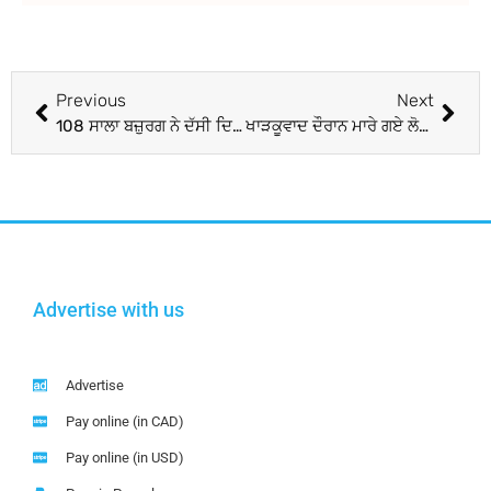
Previous
Next
108 ਸਾਲਾ ਬਜ਼ੁਰਗ ਨੇ ਦੱਸੀ ਦਿਲ ਦੀ ਗੱਲ-ਲੰਬੀ ਉਮਰ ਦਾ ਰਾਜ਼ ਚੰਗੀ ਪਤਨੀ
ਖਾੜਕੂਵਾਦ ਦੌਰਾਨ ਮਾਰੇ ਗਏ ਲੋਕਾਂ ਦੀ ਗਿਣਤੀ ਨਹੀਂ ਦੱਸਣਾ ਚਾਹੁੰਦੀ ਪੰਜਾਬ ਪੁਲਿਸ
Advertise with us
Advertise
Pay online (in CAD)
Pay online (in USD)