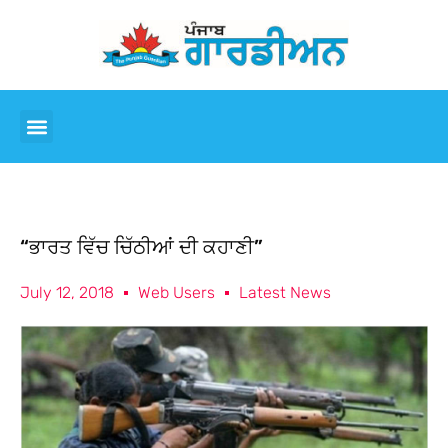
“ਭਾਰਤ ਵਿੱਚ ਚਿੱਠੀਆਂ ਦੀ ਕਹਾਣੀ”
July 12, 2018
Web Users
Latest News