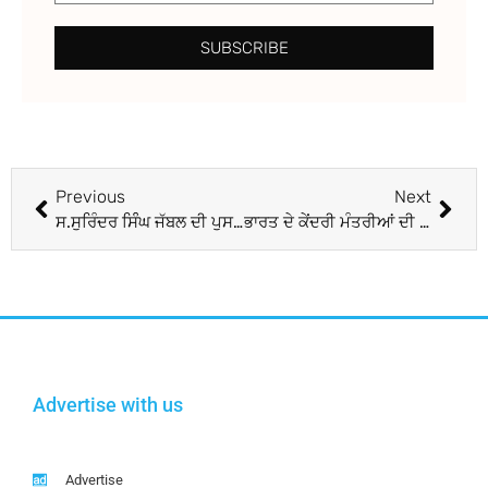
SUBSCRIBE
Previous
Next
ਸ.ਸੁਰਿੰਦਰ ਸਿੰੰਘ ਜੱਬਲ ਦੀ ਪੁਸਤਕ 29 ਜੁਲਾਈ ਨੂੰ ਰਲੀਜ਼ ਹੋਵੇਗੀ
ਭਾਰਤ ਦੇ ਕੇਂਦਰੀ ਮੰਤਰੀਆਂ ਦੀ ਮੁਲਜ਼ਮਾਂ ਨਾਲ ਹਮਦਰਦੀ ਦਾ ਸਬੱਬ ਕੀ ਹੈ?
Advertise with us
Advertise