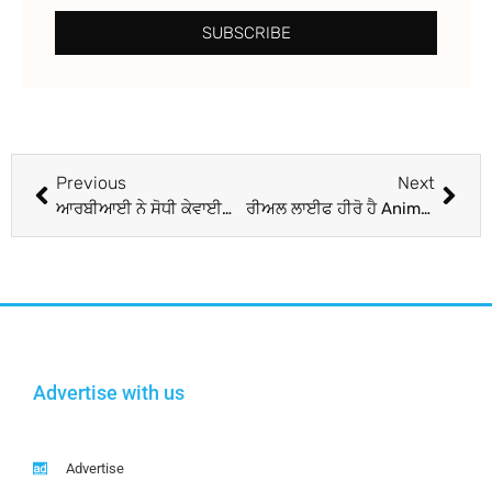
SUBSCRIBE
Previous
Next
ਆਰਬੀਆਈ ਨੇ ਸੋਧੀ ਕੇਵਾਈਸੀ ਲਈ ਸਿਆਸੀ ਵਿਅਕਤੀਆਂ ਦੀ ਪਰਿਭਾਸ਼ਾ, ਪੁਰਾਣੇ ਮਾਪਦੰਡ ’ਚ ਸਪੱਸ਼ਟਤਾ ਦੀ ਕਮੀ ਨਾਲ ਬੈਂਕ ਅਫ਼ਸਰਾਂ ਤੇ ਸੰਸਦ ਮੈਂਬਰਾਂ ਨੂੰ ਹੁੰਦੀ ਸੀ ਦਿੱਕਤ
ਰੀਅਲ ਲਾਈਫ ਹੀਰੋ ਹੈ Animal ਦਾ ਇਹ ਐਕਟਰ, ਸੁਸਾਈਡ ਕਰ ਰਹੀ ਕੁੜੀ ਦੀ ਬਚਾਈ ਸੀ ਜਾਨ; ਵੀਡੀਓ ਹੋ ਰਹੀ ਵਾਇਰਲ
Advertise with us
Advertise