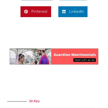
Pinterest
LinkedIn
On Key