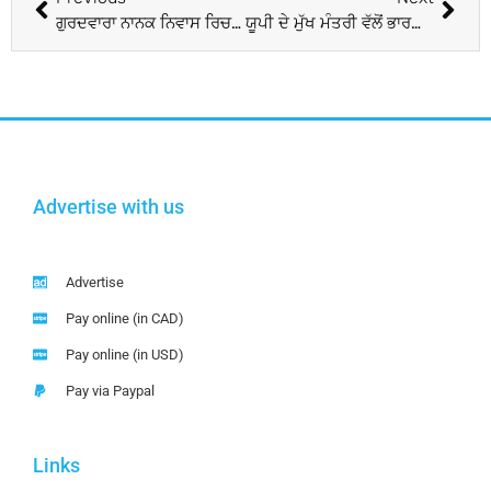
ਗੁਰਦਵਾਰਾ ਨਾਨਕ ਨਿਵਾਸ ਰਿਚਮੰਡ ਵਿਖੇ ਯੂਨੀਵਰਸਿਟੀ ਦੇ ਵਿਿਦਆਰਥੀਆਂ ਨੂੰ ਦਿੱਤੀ ਸਿੱਖ ਧਰਮ ਜਾਣਕਾਰੀ
ਯੂਪੀ ਦੇ ਮੁੱਖ ਮੰਤਰੀ ਵੱਲੋਂ ਭਾਰਤੀ ਸੈਨਾ ਨੂੰ ‘ਮੋਦੀ ਸੈਨਾ ਆਖਣ ਦਾ ਵਿਵਾਦਤ ਬਿਆਨ
Advertise with us
Advertise
Pay online (in CAD)
Pay online (in USD)
Pay via Paypal
Links