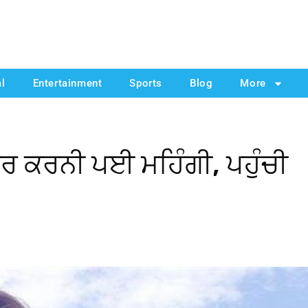
al
Entertainment
Sports
Blog
More
ਚ ਸੈਰ ਕਰਨੀ ਪਈ ਮਹਿੰਗੀ, ਪਹੁੰਚੀ