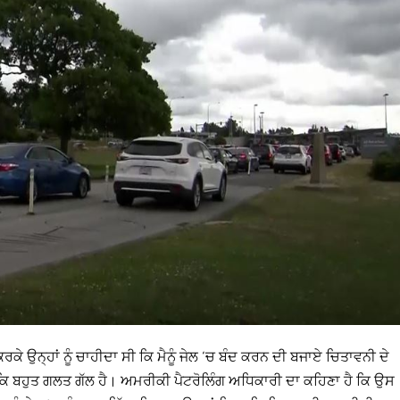
ਕਰਕੇ ਉਨ੍ਹਾਂ ਨੂੰ ਚਾਹੀਦਾ ਸੀ ਕਿ ਮੈਨੂੰ ਜੇਲ ‘ਚ ਬੰਦ ਕਰਨ ਦੀ ਬਜਾਏ ਚਿਤਾਵਨੀ ਦੇ
ਜਿਹੜੀ ਕਿ ਬਹੁਤ ਗਲਤ ਗੱਲ ਹੈ। ਅਮਰੀਕੀ ਪੈਟਰੋਲਿੰਗ ਅਧਿਕਾਰੀ ਦਾ ਕਹਿਣਾ ਹੈ ਕਿ ਉਸ