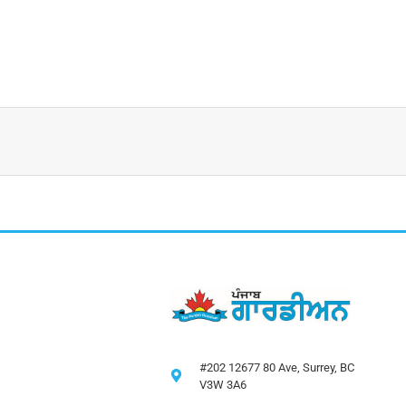
#202 12677 80 Ave, Surrey, BC
V3W 3A6