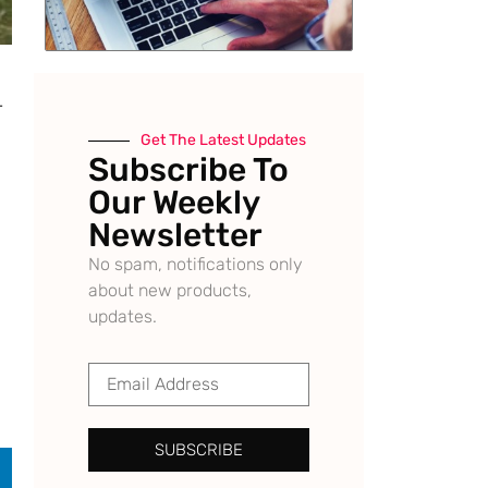
ੀ
Get The Latest Updates
Subscribe To
Our Weekly
Newsletter
No spam, notifications only
about new products,
updates.
SUBSCRIBE