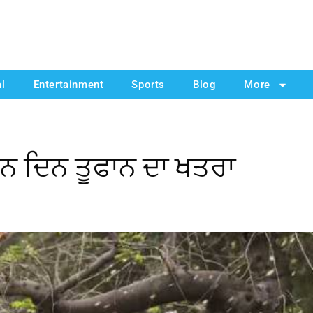
al
Entertainment
Sports
Blog
More
ਨ ਦਿਨ ਤੂਫਾਨ ਦਾ ਖਤਰਾ