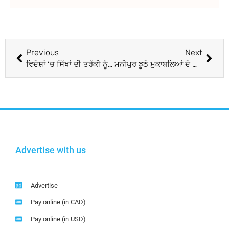
Previous
Next
ਵਿਦੇਸ਼ਾਂ ‘ਚ ਸਿੱਖਾਂ ਦੀ ਤਰੱਕੀ ਨੂੰ ਕੁਝ ਲੋਕ ਬਰਦਾਸ਼ਤ ਨਹੀਂ ਕਰ ਰਹੇ : ਲੌਂਗੋਵਾਲ
ਮਨੀਪੁਰ ਝੂਠੇ ਮੁਕਾਬਲਿਆਂ ਦੇ ਮਾਮਲਿਆਂ ਵਿਚ ਸੀਬੀਆਈ ਨੇ 14 ਭਾਰਤੀ ਸੁਰੱਖਿਆ ਮੁਲਾਜ਼ਮਾਂ ਖਿਲਾਫ ਕਤਲ ਕੇਸ ਦਰਜ ਕੀਤੇ
Advertise with us
Advertise
Pay online (in CAD)
Pay online (in USD)