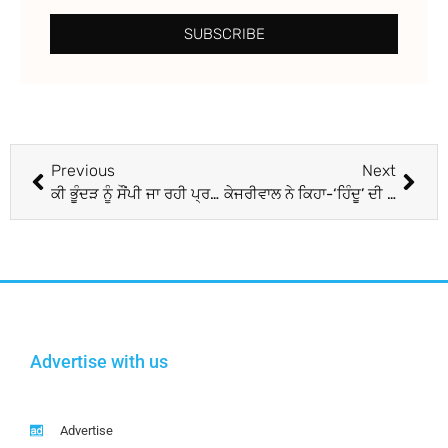
SUBSCRIBE
Previous
Next
ਕੀ ਭੂੰਦੜ ਨੂੰ ਸੌਂਪੀ ਜਾ ਰਹੀ ਪ੍ਰਧਾਨਗੀ ਹੀ ਬਣੀ ਹੈ ਢੀਂਡਸਾ ਦੇ ਅਸਤੀਫ਼ੇ ਦਾ ਕਾਰਨ? ਬਾਦਲਾਂ ਦੀਆ ਨੀਹਾਂ ਹਿੱਲੀਆ
ਕੇਜਰੀਵਾਲ ਨੇ ਕਿਹਾ-‘ਹਿੰਦੂ’ ਦੀ ਹਤਿਆ ਹੋਈ, ਭਾਜਪਾ ਔਖੀ
Advertise with us
Advertise