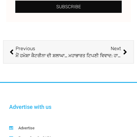
SUBSCRIBE
Previous
Next
ਮੈਂ ਹਮੇਸ਼ਾ ਕੈਟਰੀਨਾ ਦੀ ਸ਼ਲਾਘਾ ਕੀਤੀ: ਦੀਪਿਕਾ ਪਾਦੂਕੋਣ
ਮਹਾਭਾਰਤ ਟਿਪਣੀ ਵਿਵਾਦ: ਹਾਈ ਕੋਰਟ ਪਹੁੰਚੇ ਕਮਲ ਹਸਨ
Advertise with us
Advertise