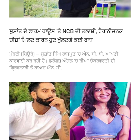
ਸੁਸ਼ਾਂਤ ਦੇ ਫਾਰਮ ਹਾਊਸ ‘ਤੇ NCB ਦੀ ਤਲਾਸ਼ੀ, ਹੈਰਾਨੀਜਨਕ
ਚੀਜ਼ਾਂ ਮਿਲਣ ਕਾਰਨ ਹੁਣ ਖੁੱਲਣਗੇ ਕਈ ਰਾਜ਼
ਮੁੰਬਈ (ਬਿਊਰੋ) — ਸੁਸ਼ਾਂਤ ਸਿੰਘ ਰਾਜਪੂਤ ‘ਚ ਐੱਨ. ਸੀ. ਬੀ. ਆਪਣੀ
ਕਾਰਵਾਈ ਕਰ ਰਹੀ ਹੈ। ਡਰੱਗਜ਼ ਐਂਗਲ ‘ਚ ਰੀਆ ਚੱਕਰਵਰਤੀ ਦੀ
ਗ੍ਰਿਫ਼ਤਾਰੀ ਤੋਂ ਬਾਅਦ ਐੱਨ. ਸੀ.