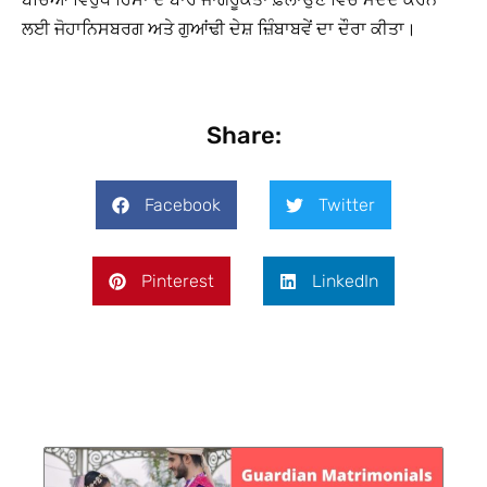
ਲਈ ਜੋਹਾਨਿਸਬਰਗ ਅਤੇ ਗੁਆਂਢੀ ਦੇਸ਼ ਜ਼ਿੰਬਾਬਵੇਂ ਦਾ ਦੌਰਾ ਕੀਤਾ।
Share:
Facebook
Twitter
Pinterest
LinkedIn