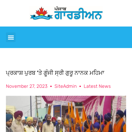
ਪ੍ਰਕਾਸ਼ ਪੁਰਬ ‘ਤੇ ਗੂੰਜੀ ਸ੍ਰੀ ਗੁਰੂ ਨਾਨਕ ਮਹਿਮਾ
November 27, 2023
SiteAdmin
Latest News