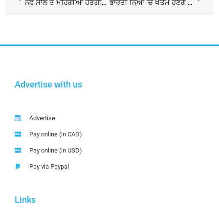
ਨਵੇਂ ਸਾਲ ਤੋਂ ਮਹਿੰਗੀਆਂ ਹੋਣਗੀਆਂ ਕਾਰਾਂ, ਮਾਰੂਤੀ-ਸੁਜ਼ੂਕੀ ਇੰਡੀਆ ਤੇ ਟਾਟਾ ਨੇ ਕੀਤਾ ਐਲਾਨ
ਭਾਰਤੀ ਨਿਆਂ ‘ਚੋਂ ਖਤਮ ਹੋਣਗੇ IPC ਤੇ CRPC, ਸਰਦ ਰੁੱਤ ਸੈਸ਼ਨ ‘ਚ ਪੇਸ਼ ਹੋਵੇਗਾ ਬਿੱਲ; 2 ਨੂੰ ਬੁਲਾਈ ਸਰਬ ਪਾਰਟੀ ਮੀਟਿੰਗ
Advertise with us
Advertise
Pay online (in CAD)
Pay online (in USD)
Pay via Paypal
Links