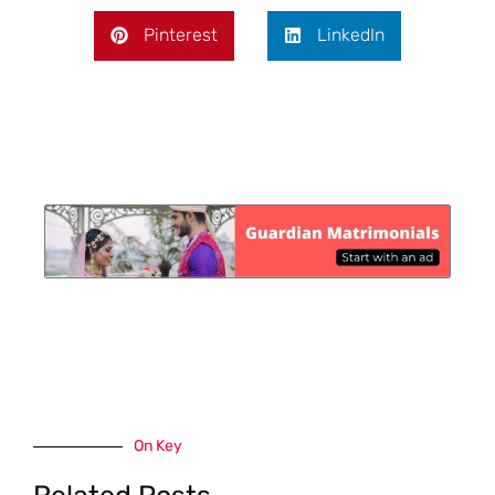
Pinterest
LinkedIn
On Key