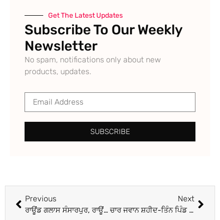
Get The Latest Updates
Subscribe To Our Weekly
Newsletter
No spam, notifications only about new
products, updates.
SUBSCRIBE
Previous
Next
ਰਾਊਂਡ ਗਲਾਸ ਸੰਸਾਰਪੁਰ, ਰਾਊਂਡ ਗਲਾਸ ਬੁਤਾਲਾ, ਰਾਉਂਡ ਗਲਾਸ ਤੇਹਿੰਗ ਤੇ ਰਾਊਂਡ ਗਲਾਸ ਧੰਨੋਵਾਲੀ ਕੁਆਰਟਰ ਫਾਈਨਲ ’ਚ, ਸੰਸਾਰਪੁਰ ਦੇ ਮਨੀਸ਼ ਨੇ ਕੀਤੀ ਹੈਟ੍ਰਿਕ
ਚਾਰ ਜਵਾਨ ਸ਼ਹੀਦ-ਤਿੰਨ ਪਿੰਡ ਵਾਸੀਆਂ ਦੀ ਮੌਤ, ਪੁਣਛ ‘ਚ ਸਥਿਤੀ ਦਾ ਜਾਇਜ਼ਾ ਲੈਣ ਜੰਮੂ ਪਹੁੰਚੇ ਰੱਖਿਆ ਮੰਤਰੀ, ਫੌਜ ਮੁਖੀ ਵੀ ਨਾਲ