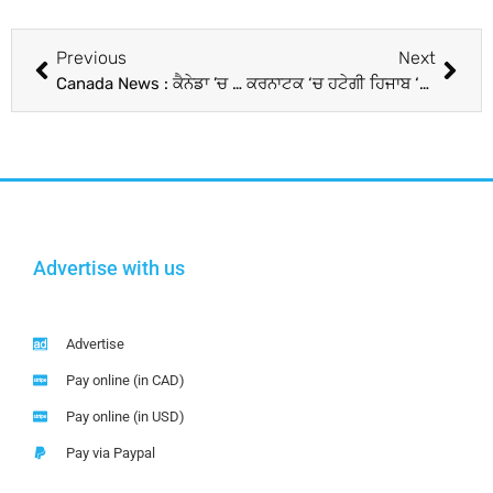
Previous
Next
Canada News : ਕੈਨੇਡਾ ’ਚ ਭਾਰਤੀ ਮੂਲ ਦੇ ਡਰਾਈਵਰ ਕੋਲੋਂ 52 ਕਿੱਲੋ ਕੋਕੀਨ ਬਰਾਮਦ
ਕਰਨਾਟਕ ‘ਚ ਹਟੇਗੀ ਹਿਜਾਬ ‘ਤੇ ਪਾਬੰਦੀ ! ਪੜ੍ਹੋ ਕੀ ਬੋਲੀ ‘ਅੱਲ੍ਹਾ ਹੂ ਅਕਬਰ’ ਦੇ ਨਾਅਰੇ ਲਾਉਣ ਵਾਲੀ ਵਿਦਿਆਰਥਣ
Advertise with us
Advertise
Pay online (in CAD)
Pay online (in USD)
Pay via Paypal