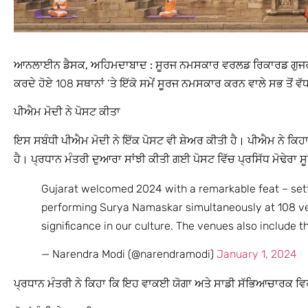
ਆਨਲਾਈਨ ਡੈਸਕ, ਅਹਿਮਦਾਬਾਦ :
ਸੂਰਜ ਨਮਸਕਾਰ ਵਰਲਡ ਰਿਕਾਰਡ ਗੁਜਰਾ
ਕਰਦੇ ਹੋਏ 108 ਸਥਾਨਾਂ ‘ਤੇ ਇੱਕੋ ਸਮੇਂ ਸੂਰਜ ਨਮਸਕਾਰ ਕਰਨ ਵਾਲੇ ਸਭ ਤੋ
ਪੀਐਮ ਮੋਦੀ ਨੇ ਪੋਸਟ ਕੀਤਾ
ਇਸ ਸਬੰਧੀ ਪੀਐਮ ਮੋਦੀ ਨੇ ਇੱਕ ਪੋਸਟ ਵੀ ਸ਼ੇਅਰ ਕੀਤੀ ਹੈ। ਪੀਐਮ ਨੇ ਕਿਹਾ ਕ
ਹੈ। ਪ੍ਰਧਾਨ ਮੰਤਰੀ ਦੁਆਰਾ ਸਾਂਝੀ ਕੀਤੀ ਗਈ ਪੋਸਟ ਵਿੱਚ ਪ੍ਰਸਿੱਧ ਮੋਢੇਰਾ ਸੂ
Gujarat welcomed 2024 with a remarkable feat – set
performing Surya Namaskar simultaneously at 108 ven
significance in our culture. The venues also include
— Narendra Modi (@narendramodi)
January 1, 2024
ਪ੍ਰਧਾਨ ਮੰਤਰੀ ਨੇ ਕਿਹਾ ਕਿ ਇਹ ਵਾਕਈ ਯੋਗਾ ਅਤੇ ਸਾਡੀ ਸੱਭਿਆਚਾਰਕ ਵਿਰ