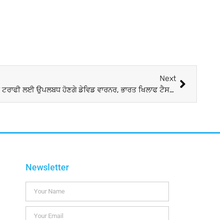
Next
ਸੰਨਿਆਸ ਤੋਂ ਬਾਅਦ ਵੀ 2025 ਚੈਂਪੀਅਨਸ ਟਰਾਫੀ ਲਈ ਉਪਲਬਧ ਹੋਣਗੇ ਡੇਵਿਡ ਵਾਰਨਰ, ਭਾਰਤ ਖਿਲਾਫ ਟੈਸਟ ਸੀਰੀਜ਼ ‘ਚ ਨਿਭਾਉਣਗੇ ਇਹ ਭੂਮਿਕਾ
Newsletter