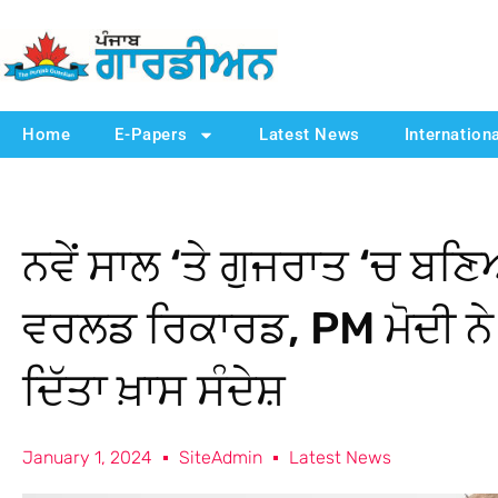
Home
E-Papers
Latest News
Internation
ਨਵੇਂ ਸਾਲ ‘ਤੇ ਗੁਜਰਾਤ ‘ਚ ਬ
ਵਰਲਡ ਰਿਕਾਰਡ, PM ਮੋਦੀ ਨੇ 
ਦਿੱਤਾ ਖ਼ਾਸ ਸੰਦੇਸ਼
January 1, 2024
SiteAdmin
Latest News