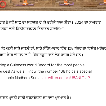
ਤ ਨੇ ਨਵੇਂ ਸਾਲ ਦਾ ਸਵਾਗਤ ਵੱਖਰੇ ਤਰੀਕੇ ਨਾਲ ਕੀਤਾ। 2024 ਦਾ ਸੁਆਗਤ
ਂ ਵੱਧ ਲੋਕਾਂ ਲਈ ਗਿਨੀਜ਼ ਵਰਲਡ ਰਿਕਾਰਡ ਬਣਾਇਆ।
ਿ ਅਸੀਂ ਸਾਰੇ ਜਾਣਦੇ ਹਾਂ, ਸਾਡੇ ਸੱਭਿਆਚਾਰ ਵਿੱਚ 108 ਨੰਬਰ ਦਾ ਵਿਸ਼ੇਸ਼ ਮਹੱਤ
ਰਜ ਮੰਦਰ ਵੀ ਸ਼ਾਮਲ ਹੈ, ਜਿੱਥੇ ਬਹੁਤ ਸਾਰੇ ਲੋਕ ਹਾਜ਼ਰ ਹੋਏ ਸਨ।
ting a Guinness World Record for the most people
ues! As we all know, the number 108 holds a special
 the iconic Modhera Sun…
pic.twitter.com/xU8ANLT1aP
ਾਸਤ ਪ੍ਰਤੀ ਸਾਡੀ ਵਚਨਬੱਧਤਾ ਦਾ ਸੱਚਾ ਪ੍ਰਮਾਣ ਹੈ।