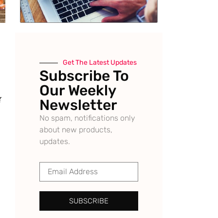
Get The Latest Updates
Subscribe To
Our Weekly
ਵ
Newsletter
No spam, notifications only
about new products,
updates.
SUBSCRIBE