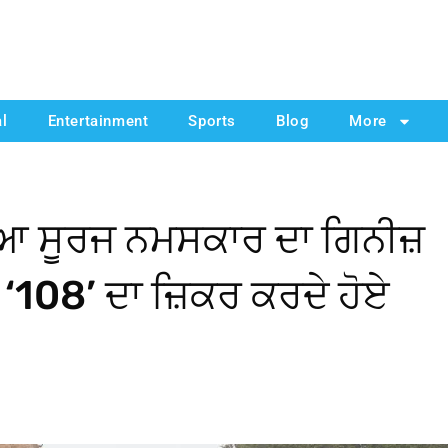
al
Entertainment
Sports
Blog
More
ਣਿਆ ਸੂਰਜ ਨਮਸਕਾਰ ਦਾ ਗਿਨੀਜ਼
‘108’ ਦਾ ਜ਼ਿਕਰ ਕਰਦੇ ਹੋਏ