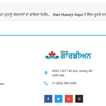
‘ਵਿਕਾਸ ਭਾਰਤ ਸੰਕਲਪ ਯਾਤਰਾ ਦੇ ਲਾਭਪਾਤਰੀਆਂ ਨੂੰ PM ਮੋਦੀ ਨੇ ਕਿਹਾ-ਤੁਹਾਨੂੰ ਯੋਜਨਾਵਾਂ ਦਾ ਫ਼ਾਇਦਾ ਮਿਲਿਆ, ਹੁਣ ਤੁਸੀਂ ਮੈਨੂੰ ਆਸ਼ੀਰਵਾਦ ਦਿਓ’
#202 12677 80 Ave, Surrey, BC
V3W 3A6
+1 (604) 590-5200
ter