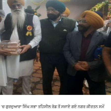
ੁੁਸ਼ੀ ‘ਚ ਗੁਰਦੁਆਰਾ ਸਿੰਘ ਸਭਾ ਤਹਿਸੀਲ ਰੋਡ ਤੋਂ ਸਜਾਏ ਗਏ ਨਗਰ ਕੀਰਤਨ ਸਮੇਂ