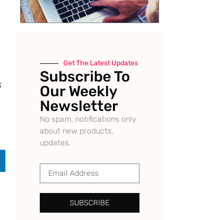
Get The Latest Updates
Subscribe To
ਨ
Our Weekly
Newsletter
No spam, notifications only
about new products,
updates.
SUBSCRIBE