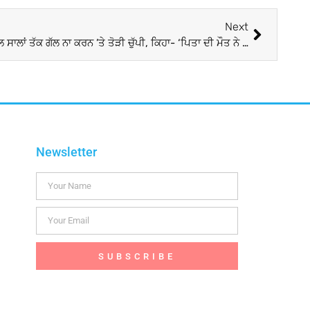
Next
Rani Mukerji-Kajol ਨੇ ਇੱਕ-ਦੂਸਰੇ ਨਾਲ ਸਾਲਾਂ ਤੱਕ ਗੱਲ ਨਾ ਕਰਨ ’ਤੇ ਤੋੜੀ ਚੁੱਪੀ, ਕਿਹਾ- ‘ਪਿਤਾ ਦੀ ਮੌਤ ਨੇ ਲਿਆਂਦਾ ਸਾਨੂੰ ਨੇੜੇ’
Newsletter
SUBSCRIBE