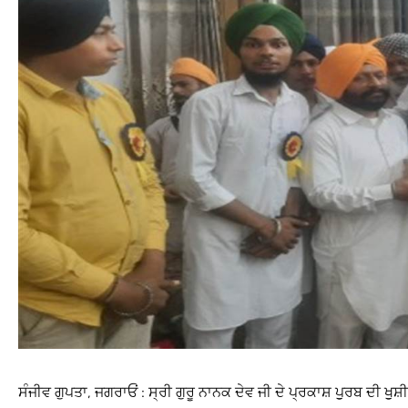
ਸੰਜੀਵ ਗੁਪਤਾ, ਜਗਰਾਓਂ : ਸ੍ਰੀ ਗੁਰੂ ਨਾਨਕ ਦੇਵ ਜੀ ਦੇ ਪ੍ਰਕਾਸ਼ ਪੁੁਰਬ ਦੀ ਖ