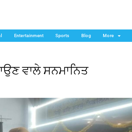
al
Entertainment
Sports
Blog
More
ਭਾਉਣ ਵਾਲੇ ਸਨਮਾਨਿਤ