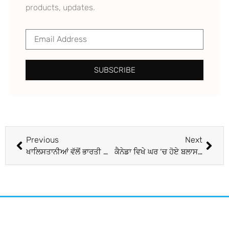
products, updates.
SUBSCRIBE
Previous
Next
ਖਾਲਿਸਤਾਨੀਆਂ ਵੱਲੋਂ ਭਾਰਤੀ ਲੀਡਰਾਂ ਨੂੰ ਧਮਕੀਆਂ
ਕੈਨੇਡਾ ਵਿਖੇ ਘਰ ‘ਚ ਹੋਏ ਬਲਾਸਟ ਦੌਰਾਨ ਨਾਭਾ ਦੇ ਵਿਅਕਤੀ ਦੀ ਮੌਤ