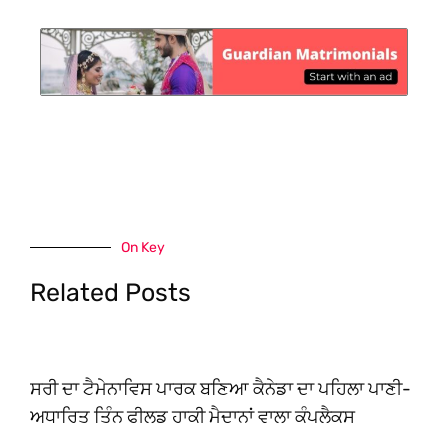
On Key
Related Posts
ਸਰੀ ਦਾ ਟੈਮੇਨਾਵਿਸ ਪਾਰਕ ਬਣਿਆ ਕੈਨੇਡਾ ਦਾ ਪਹਿਲਾ ਪਾਣੀ-
ਅਧਾਰਿਤ ਤਿੰਨ ਫੀਲਡ ਹਾਕੀ ਮੈਦਾਨਾਂ ਵਾਲਾ ਕੰਪਲੈਕਸ