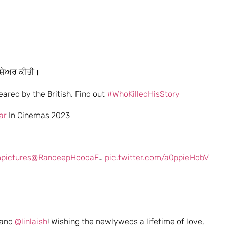
ੋ ਸ਼ੇਅਰ ਕੀਤੀ।
eared by the British. Find out
#WhoKilledHisStory
ar
In Cinemas 2023
pictures
@RandeepHoodaF
…
pic.twitter.com/a0ppieHdbV
and
@linlaish
! Wishing the newlyweds a lifetime of love,