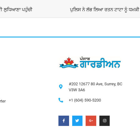
ਟੀ ਲੁਧਿਆਣਾ ਪਹੁੰਚੀ
#202 12677 80 Ave, Surrey, BC
V3W 3A6
+1 (604) 590-5200
ter