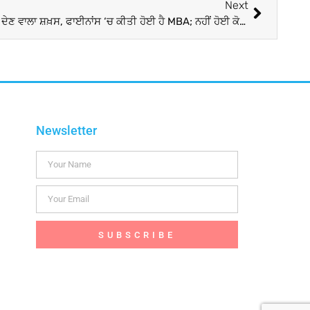
Next
ਪੁਲਿਸ ਨੇ ਲੱਭ ਲਿਆ ਰਤਨ ਟਾਟਾ ਨੂੰ ਧਮਕੀ ਦੇਣ ਵਾਲਾ ਸ਼ਖ਼ਸ, ਫਾਈਨਾਂਸ ‘ਚ ਕੀਤੀ ਹੋਈ ਹੈ MBA; ਨਹੀਂ ਹੋਈ ਕੋਈ ਕਾਰਵਾਈ
Newsletter
SUBSCRIBE