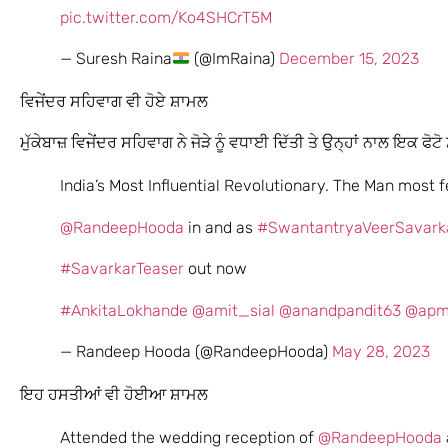
pic.twitter.com/Ko4SHCrT5M
— Suresh Raina
(@ImRaina)
December 15, 2023
ਵਿਜੇਂਦਰ ਸਹਿਵਾਗ ਵੀ ਹੋਏ ਸ਼ਾਮਲ
ਮੁੱਕੇਬਾਜ਼ ਵਿਜੇਂਦਰ ਸਹਿਵਾਗ ਨੇ ਜੋੜੇ ਨੂੰ ਵਧਾਈ ਦਿੱਤੀ ਤੇ ਉਨ੍ਹਾਂ ਨਾਲ ਇਕ ਫੋਟ
India’s Most Influential Revolutionary. The Man most f
@RandeepHooda
in and as
#SwantantryaVeerSavark
#SavarkarTeaser
out now
#AnkitaLokhande
@amit_sial
@anandpandit63
@apm
— Randeep Hooda (@RandeepHooda)
May 28, 2023
ਇਹ ਹਸਤੀਆਂ ਵੀ ਹੋਈਆ ਸ਼ਾਮਲ
Attended the wedding reception of
@RandeepHooda