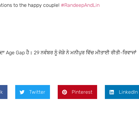
ations to the happy couple!
#RandeepAndLin
ਲ ਦਾ Age Gap ਹੈ। 29 ਨਵੰਬਰ ਨੂੰ ਜੋੜੇ ਨੇ ਮਨੀਪੁਰ ਵਿੱਚ ਮੀਤਾਈ ਰੀਤੀ-ਰਿਵਾਜਾਂ
k
Twitter
Pinterest
LinkedIn