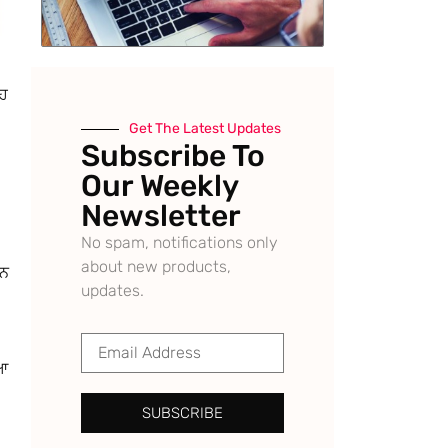
ਆਹ
Get The Latest Updates
Subscribe To
Our Weekly
Newsletter
No spam, notifications only
about new products,
ਿਨ
updates.
ਇਆ
SUBSCRIBE